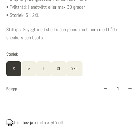
• Tvättråd: Handtvätt eller max 30 grader
• Storlek: S - 2XL
Stiltips: Snyggt med shorts och jeans kombinera med både
sneakers och boots.
Storlek
S
M
L
XL
XXL
Belopp
Toimitus- ja palautuskäytännöt