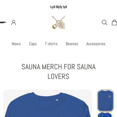
Lyö löyly lyö
å till innehåll
News
Caps
T-shirts
Beanies
Accessories
SAUNA MERCH FOR SAUNA
LOVERS