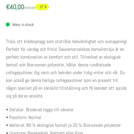
€40,00
- 27 %
€55,00
Many in stock
Tröja, ett klädesplagg som utstrålar bekvämlighet och avslappning!
Perfekt för vardag och fritid. Saunamarsalkkas bomullströja är en
perfekt kombination av komfort och stil. Tillverkad av ekologisk
bomull och återvunnen polyester, håller denna rundhalsade
collegepullover dig varm och bekväm under tidig vinter och vår. Du
kan också ge denna härliga collegepullover som en present till
någon speciell på en särskild tillställning och få leendet att sprida
sig på deras ansikte.
• Detaljer: Broderad logga till vänster
• Passform: Normal
• Material: 80 % ekologisk bomull ja 20 % återvunnen polyester
• Ursprung: Bangladesh, Vietnam eller Kina